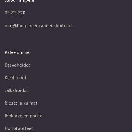
33100 Tampere
03 213 2211
info@tampereenkauneushoitola.fi
Palvelumme
Kasvohoidot
Käsihoidot
Jalkahoidot
Ripset ja kulmat
Ihokarvojen poisto
Hoitotuotteet