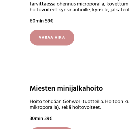
tarvittaessa ohennus microporalla, kovettumien
hoitovoiteet kynsinauhoille, kynsille, jalkaterill
60min 59€
VARAA AIKA
Miesten minijalkahoito
Hoito tehdään Gehwol -tuotteilla. Hoitoon kuu
mikroporalla), sekä hoitovoiteet.
30min 39€