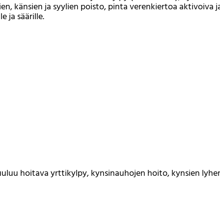
, känsien ja syylien poisto, pinta verenkiertoa aktivoiva j
e ja säärille.
luu hoitava yrttikylpy, kynsinauhojen hoito, kynsien lyhen