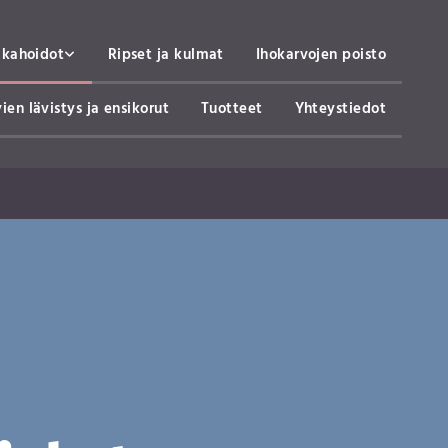
lkahoidot
Ripset ja kulmat
Ihokarvojen poisto
ien lävistys ja ensikorut
Tuotteet
Yhteystiedot