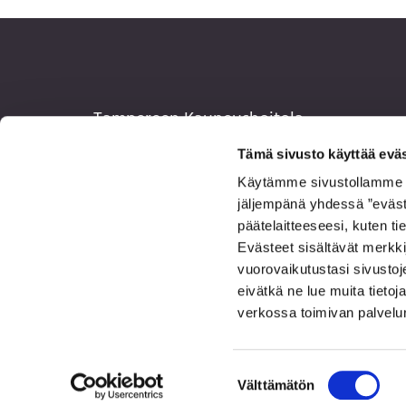
Tampereen Kauneushoitola
Hämeenkatu 1
Tämä sivusto käyttää eväs
33100 Tampere
Käytämme sivustollamme evä
jäljempänä yhdessä ”evästee
03 213 2211
päätelaitteeseesi, kuten t
info@tampereenkauneushoitola.fi
Evästeet sisältävät merkki
vuorovaikutustasi sivustoj
eivätkä ne lue muita tietoja 
verkossa toimivan palvelun 
Suostumuksen
Välttämätön
valinta