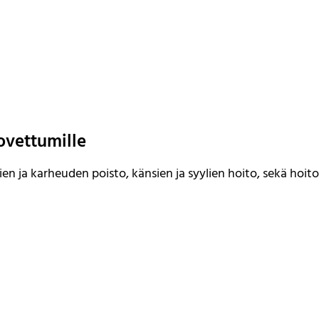
 kovettumille
n ja karheuden poisto, känsien ja syylien hoito, sekä hoitov