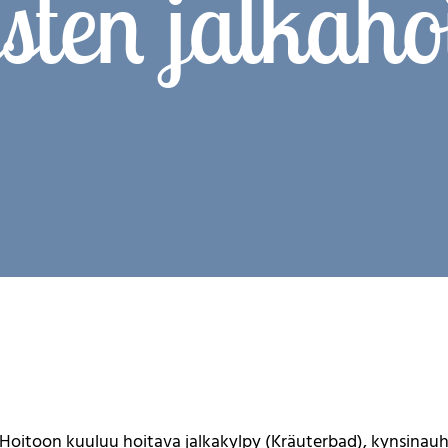
sten jalkaho
Hoitoon kuuluu hoitava jalkakylpy (Kräuterbad), kynsinauhoj