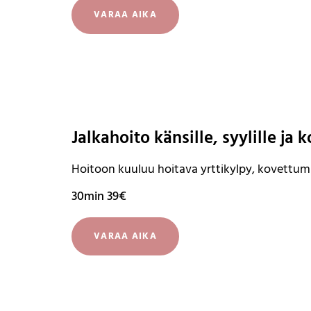
VARAA AIKA
Jalkahoito känsille, syylille ja
Hoitoon kuuluu hoitava yrttikylpy, kovettumie
30min 39€
VARAA AIKA