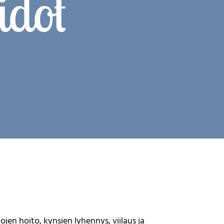
idot
en hoito, kynsien lyhennys, viilaus ja