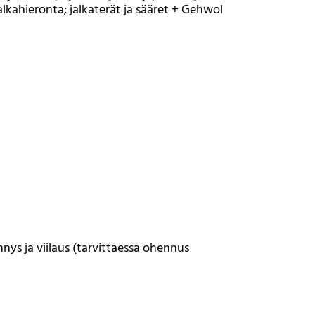
alkahieronta; jalkaterät ja sääret + Gehwol
nys ja viilaus (tarvittaessa ohennus