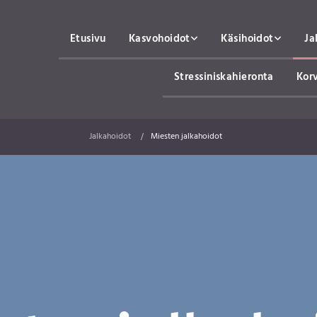
Etusivu
Kasvohoidot
Käsihoidot
Ja
Stressiniskahieronta
Korv
Jalkahoidot
Miesten jalkahoidot
/