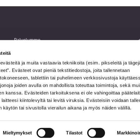
Palvelumme
Kasvohoidot
teitä
Käsihoidot
steitä ja muita vastaavia tekniikoita (esim. pikseleitä ja tägej
t”. Evästeet ovat pieniä tekstitiedostoja, joita tallennetaan
Jalkahoidot
ietokoneeseen, tablettiin tai puhelimeen verkkosivustoja käyttäess
Ripset ja kulmat
jonoja joiden avulla on mahdollista toteuttaa toimintoja, sekä mu
en kanssa. Evästeiden tarkoituksena ei ole vahingoittaa päätelait
Ihokarvojen poisto
laitteesi kiintolevyltä tai levitä viruksia. Evästeisiin voidaan talle
Hoitotuotteet
käytön tai sivustolla vierailun aikana ja myös näiden välillä.
Mieltymykset
Tilastot
Markkinoin