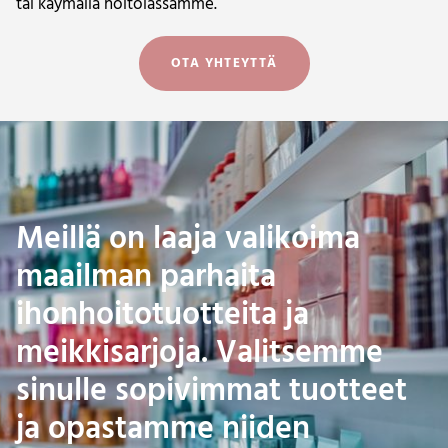
tai käymällä hoitolassamme.
OTA YHTEYTTÄ
Meillä on laaja valikoima
maailman parhaita
ihonhoitotuotteita ja
meikkisarjoja. Valitsemme
sinulle sopivimmat tuotteet
ja opastamme niiden