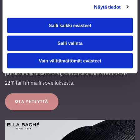
Näytä tiedot
Kauneushoitola käyttää laadukkaita ja arvostettuja
ammattisarjoja mm. Academie ja Ella Bache. Suosituin
Salli kaikki evästeet
meikkisarjamme on laaja ja trendikäs ARTDECO.
Salli valinta
Hoitola sijaitsee Tampereen ydinkeskustassa
Hämeenkatu 1 katutasossa loistavien kulkuyhteyksien
Vain välttämättömät evästeet
varrella. Hoitoihin voit varata helposti ajan
poikkeamalla liikkeeseen, soittamalla numeroon 03 213
22 11 tai Timma.fi sovelluksesta.
OTA YHTEYTTÄ