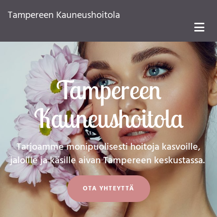
Tampereen Kauneushoitola
Tampereen
Kauneushoitola
Tarjoamme monipuolisesti hoitoja kasvoille,
jaloille ja käsille aivan Tampereen keskustassa.
OTA YHTEYTTÄ